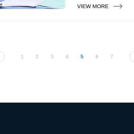
VIEW MORE
1
2
3
4
5
6
7