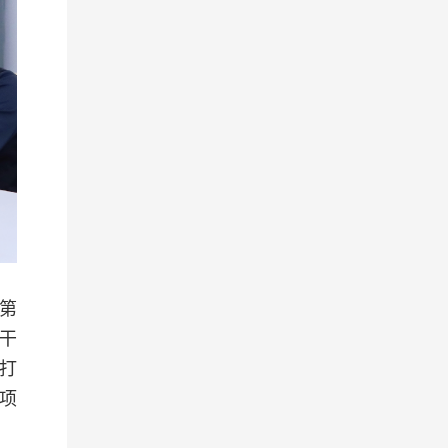
第
干
打
项