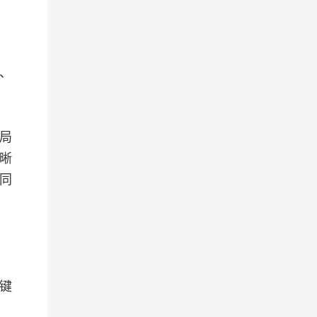
、
局
晰
同
键